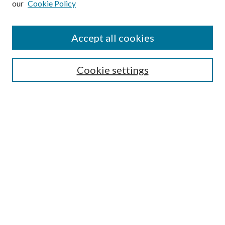
our
Cookie Policy
Accept all cookies
Journal Home
Most Popular Papers
Cookie settings
Select an issue:
Search
Enter search terms:
Select context to search: