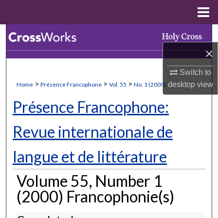
Menu
Home
Search
×
Browse Collections
Switch to
My Account
>
>
>
desktop
view
Home
Présence Francophone
Vol. 55
No. 1 (2000)
Présence Francophone:
About
Revue internationale de
Digital Commons Network™
langue et de littérature
Volume 55, Number 1
(2000) Francophonie(s)