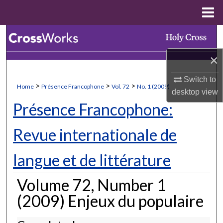
Menu
Home
Search
×
Browse Collections
Switch to
My Account
>
>
>
Home
Présence Francophone
Vol. 72
No. 1 (2009)
desktop
view
Présence Francophone:
About
Revue internationale de
Digital Commons Network™
langue et de littérature
Volume 72, Number 1
(2009) Enjeux du populaire