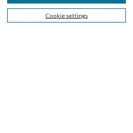
Journal Home
Most Popular Papers
Cookie settings
Select an issue:
Search
Enter search terms:
Select context to search:
Advanced Search