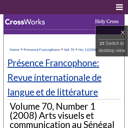
Menu
Home
Search
×
Browse Collections
Switch to
My Account
>
>
>
Home
Présence Francophone
Vol. 70
No. 1 (2008)
desktop
view
Présence Francophone:
About
Revue internationale de
Digital Commons Network™
langue et de littérature
Volume 70, Number 1
(2008) Arts visuels et
communication au Sénégal