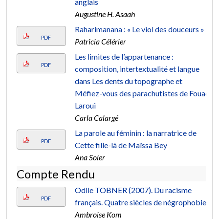
anglais
Augustine H. Asaah
Raharimanana : « Le viol des douceurs »
PDF
Patricia Célérier
Les limites de l’appartenance :
PDF
composition, intertextualité et langue
dans Les dents du topographe et
Méfiez-vous des parachutistes de Fouad
Laroui
Carla Calargé
La parole au féminin : la narratrice de
PDF
Cette fille-là de Maïssa Bey
Ana Soler
Compte Rendu
Odile TOBNER (2007). Du racisme
PDF
français. Quatre siècles de négrophobie
Ambroise Kom