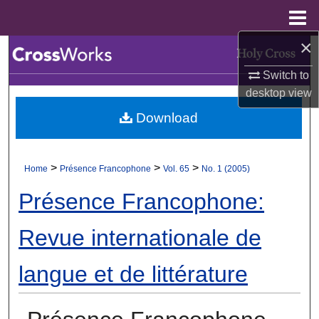
Menu
Home
×
Search
Switch to
Browse Collections
desktop
view
Download
My Account
About
>
>
>
Home
Présence Francophone
Vol. 65
No. 1 (2005)
Digital Commons Network™
Présence Francophone:
Revue internationale de
langue et de littérature