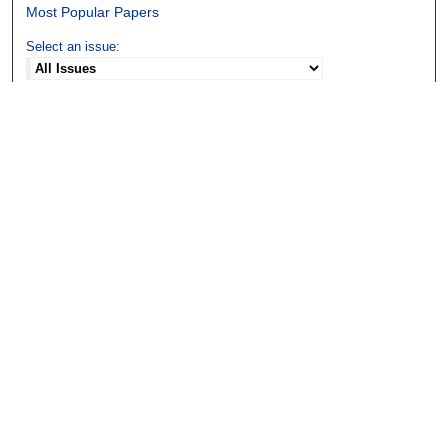
Most Popular Papers
Select an issue:
Search
Enter search terms:
Select context to search:
Advanced Search
ISSN: 0048-5195